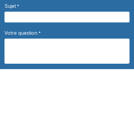
Sujet
*
Votre question
*
Département
Politique de confidentialité
*
J'autorise les distributeurs Concours Outremer à me contacter
de façon personnalisée à propos de leurs services de
préparation aux concours. Vos données personnelles ne
seront jamais communiquées à des tiers.
En savoir plus