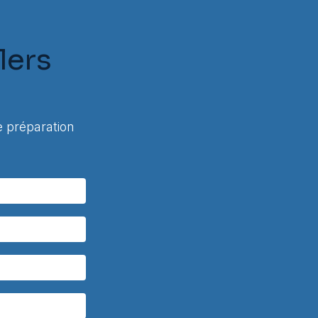
lers
 préparation