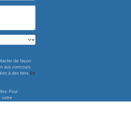
ntacter de façon
on aux concours.
es à des tiers.
En
lles: Pour
e votre
 ce formulaire,
Envoyer