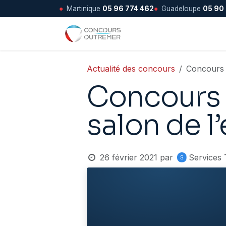
●
Martinique
05 96 774 462
●
Guadeloupe
05 90
Se rendre au contenu
Accueil
Actualité des concours
Concours 
Concours 
salon de l
26 février 2021
par
Services