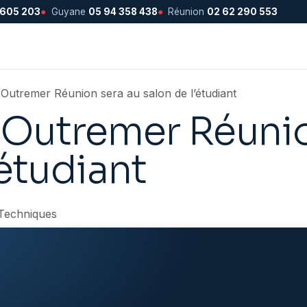
 605 203
●
Guyane
05 94 358 438
●
Réunion
02 62 290 553
Outremer Réunion sera au salon de l’étudiant
Outremer Réunio
’étudiant
 Techniques