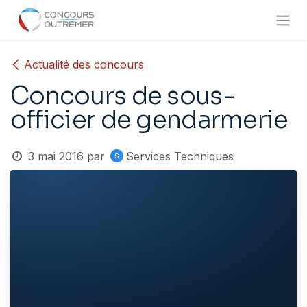
Se rendre au contenu
Actualité des concours
Concours de sous-
officier de gendarmerie
3 mai 2016
par
Services Techniques