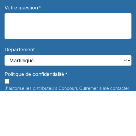
Votre question
*
Département
Politique de confidentialité
*
J'autorise les distributeurs Concours Outremer à me contacter
de façon personnalisée à propos de leurs services de
préparation aux concours. Vos données personnelles ne
seront jamais communiquées à des tiers.
En savoir plus
Informations sur le traitement de vos données personnelles:
Pour connaître et exercer vos droits, notamment de retrait de
votre consentement à l'utilisation des données collectées par