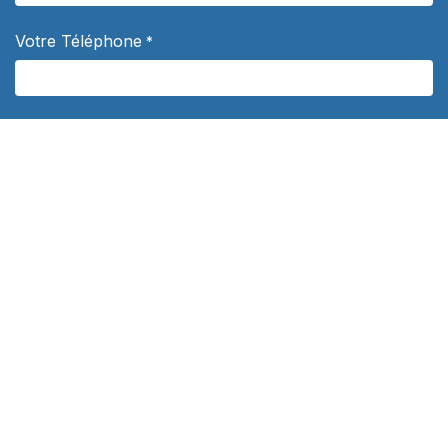
Votre Téléphone
*
Votre e-mail
*
Sujet
*
Votre question
*