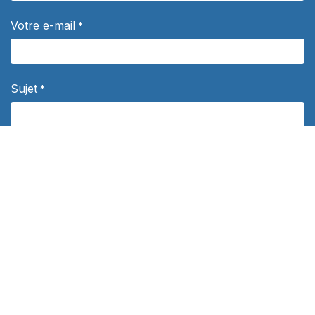
Votre e-mail
*
Sujet
*
Votre question
*
Département
Politique de confidentialité
*