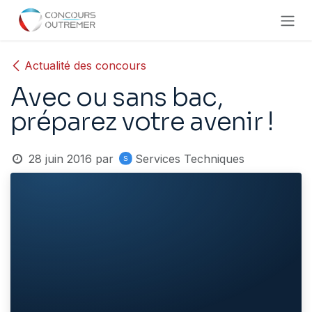
Se rendre au contenu
Actualité des concours
Avec ou sans bac,
préparez votre avenir !
28 juin 2016
par
Services Techniques